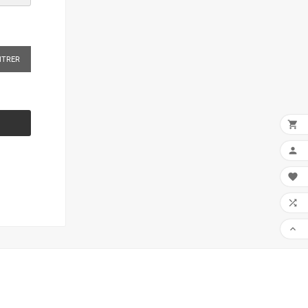
TRER




