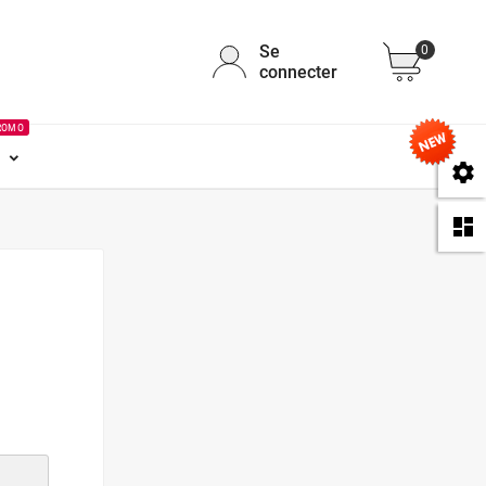
Se
0
connecter
ROMO

