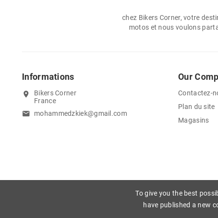
chez Bikers Corner, votre dest
motos et nous voulons partag
Informations
Our Com
Bikers Corner
Contactez-n
location_on
France
Plan du site
mohammedzkiek@gmail.com
email
Magasins
To give you the best possi
have published a new co